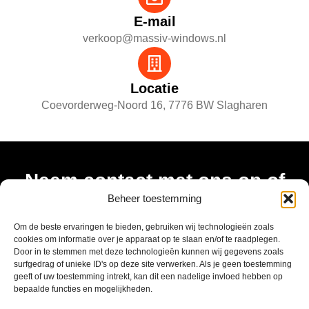
E-mail
verkoop@massiv-windows.nl
Locatie
Coevorderweg-Noord 16, 7776 BW Slagharen
Neem contact met ons op of
kom langs
Beheer toestemming
Om de beste ervaringen te bieden, gebruiken wij technologieën zoals
Neem gerust contact met ons op of kom langs in onze
cookies om informatie over je apparaat op te slaan en/of te raadplegen.
showroom in Slagharen. We denken graag met je mee en
Door in te stemmen met deze technologieën kunnen wij gegevens zoals
helpen je verder met persoonlijk advies en inspiratie op
surfgedrag of unieke ID's op deze site verwerken. Als je geen toestemming
geeft of uw toestemming intrekt, kan dit een nadelige invloed hebben op
maat.
bepaalde functies en mogelijkheden.